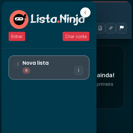
Nova lista
0 de 0 concluídas
Entrar
Criar conta
Nova lista
0
Nenhuma tarefa por aqui… ainda!
Use o campo abaixo para adicionar a primeira
tarefa da sua lista.